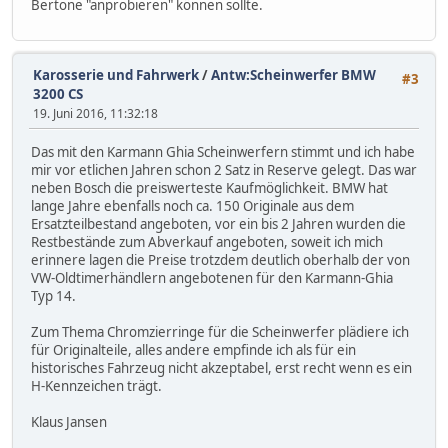
Bertone "anprobieren" können sollte.
Karosserie und Fahrwerk
/
Antw:Scheinwerfer BMW
#3
3200 CS
19. Juni 2016, 11:32:18
Das mit den Karmann Ghia Scheinwerfern stimmt und ich habe
mir vor etlichen Jahren schon 2 Satz in Reserve gelegt. Das war
neben Bosch die preiswerteste Kaufmöglichkeit. BMW hat
lange Jahre ebenfalls noch ca. 150 Originale aus dem
Ersatzteilbestand angeboten, vor ein bis 2 Jahren wurden die
Restbestände zum Abverkauf angeboten, soweit ich mich
erinnere lagen die Preise trotzdem deutlich oberhalb der von
VW-Oldtimerhändlern angebotenen für den Karmann-Ghia
Typ 14.
Zum Thema Chromzierringe für die Scheinwerfer plädiere ich
für Originalteile, alles andere empfinde ich als für ein
historisches Fahrzeug nicht akzeptabel, erst recht wenn es ein
H-Kennzeichen trägt.
Klaus Jansen