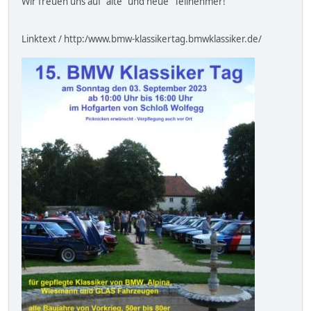
Wir freuen uns auf "alte" und neue" Teilnehmer!
Linktext / http:/www.bmw-klassikertag.bmwklassiker.de/