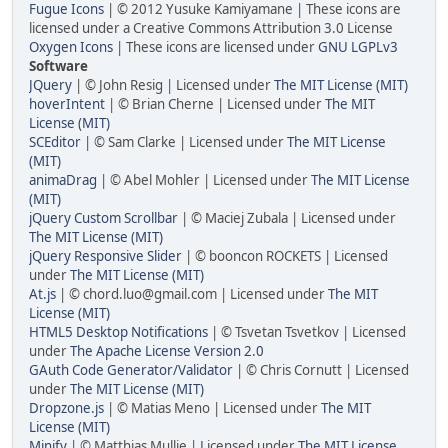
Fugue Icons
| © 2012 Yusuke Kamiyamane | These icons are
licensed under a Creative Commons Attribution 3.0 License
Oxygen Icons
| These icons are licensed under
GNU LGPLv3
Software
JQuery
| © John Resig | Licensed under
The MIT License (MIT)
hoverIntent
| © Brian Cherne | Licensed under
The MIT
License (MIT)
SCEditor
| © Sam Clarke | Licensed under
The MIT License
(MIT)
animaDrag
| © Abel Mohler | Licensed under
The MIT License
(MIT)
jQuery Custom Scrollbar
| © Maciej Zubala | Licensed under
The MIT License (MIT)
jQuery Responsive Slider
| © booncon ROCKETS | Licensed
under
The MIT License (MIT)
At.js
| © chord.luo@gmail.com | Licensed under
The MIT
License (MIT)
HTML5 Desktop Notifications
| © Tsvetan Tsvetkov | Licensed
under
The Apache License Version 2.0
GAuth Code Generator/Validator
| © Chris Cornutt | Licensed
under
The MIT License (MIT)
Dropzone.js
| © Matias Meno | Licensed under
The MIT
License (MIT)
Minify
| © Matthias Mullie | Licensed under
The MIT License