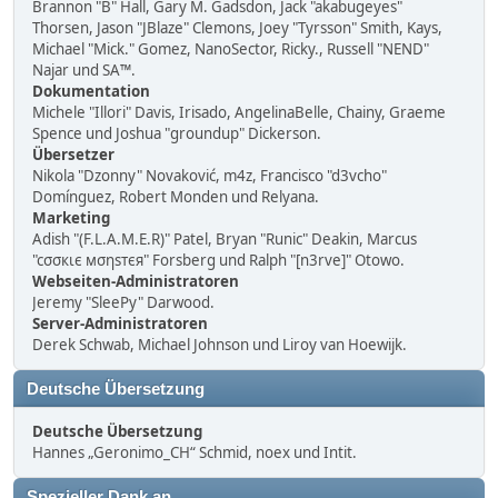
Brannon "B" Hall, Gary M. Gadsdon, Jack "akabugeyes"
Thorsen, Jason "JBlaze" Clemons, Joey "Tyrsson" Smith, Kays,
Michael "Mick." Gomez, NanoSector, Ricky., Russell "NEND"
Najar und SA™.
Dokumentation
Michele "Illori" Davis, Irisado, AngelinaBelle, Chainy, Graeme
Spence und Joshua "groundup" Dickerson.
Übersetzer
Nikola "Dzonny" Novaković, m4z, Francisco "d3vcho"
Domínguez, Robert Monden und Relyana.
Marketing
Adish "(F.L.A.M.E.R)" Patel, Bryan "Runic" Deakin, Marcus
"cσσкιє мσηѕтєя" Forsberg und Ralph "[n3rve]" Otowo.
Webseiten-Administratoren
Jeremy "SleePy" Darwood.
Server-Administratoren
Derek Schwab, Michael Johnson und Liroy van Hoewijk.
Deutsche Übersetzung
Deutsche Übersetzung
Hannes „Geronimo_CH“ Schmid, noex und Intit.
Spezieller Dank an