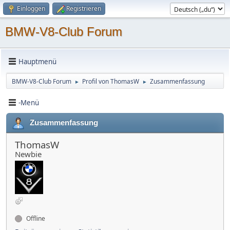
Einloggen
Registrieren
BMW-V8-Club Forum
Hauptmenü
BMW-V8-Club Forum
Profil von ThomasW
Zusammenfassung
►
►
-Menü
Zusammenfassung
ThomasW
Newbie
Offline