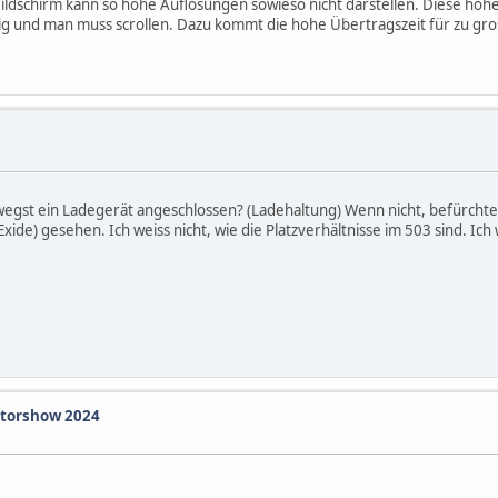
Bildschirm kann so hohe Auflösungen sowieso nicht darstellen. Diese ho
ig und man muss scrollen. Dazu kommt die hohe Übertragszeit für zu gros
gst ein Ladegerät angeschlossen? (Ladehaltung) Wenn nicht, befürchte ic
xide) gesehen. Ich weiss nicht, wie die Platzverhältnisse im 503 sind. I
otorshow 2024