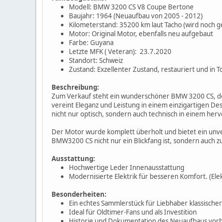
Modell: BMW 3200 CS V8 Coupe Bertone
Baujahr: 1964 (Neuaufbau von 2005 - 2012)
Kilometerstand: 35200 km laut Tacho (wird noch g
Motor: Original Motor, ebenfalls neu aufgebaut
Farbe: Guyana
Letzte MFK ( Veteran): 23.7.2020
Standort: Schweiz
Zustand: Exzellenter Zustand, restauriert und in T
Beschreibung:
Zum Verkauf steht ein wunderschöner BMW 3200 CS, der
vereint Eleganz und Leistung in einem einzigartigen D
nicht nur optisch, sondern auch technisch in einem her
Der Motor wurde komplett überholt und bietet ein unverg
BMW3200 CS nicht nur ein Blickfang ist, sondern auch zu
Ausstattung:
Hochwertige Leder Innenausstattung
Modernisierte Elektrik für besseren Komfort. (Ele
Besonderheiten:
Ein echtes Sammlerstück für Liebhaber klassische
Ideal für Oldtimer-Fans und als Investition
Historie und Dokumentation des Neuaufbaus vor