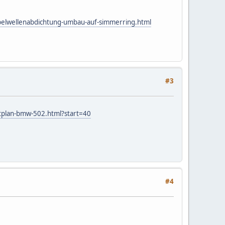
rbelwellenabdichtung-umbau-auf-simmerring.html
#3
ltplan-bmw-502.html?start=40
#4