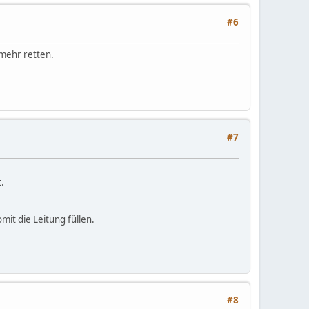
#6
 mehr retten.
#7
.
it die Leitung füllen.
#8