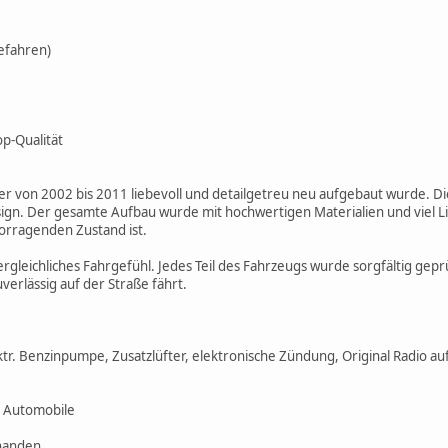
efahren)
op-Qualität
 von 2002 bis 2011 liebevoll und detailgetreu neu aufgebaut wurde. Di
esign. Der gesamte Aufbau wurde mit hochwertigen Materialien und viel L
vorragenden Zustand ist.
leichliches Fahrgefühl. Jedes Teil des Fahrzeugs wurde sorgfältig geprü
verlässig auf der Straße fährt.
ktr. Benzinpumpe, Zusatzlüfter, elektronische Zündung, Original Radio au
r Automobile
handen