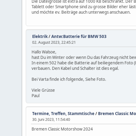
Die Dateigrösse ist extra auf 1000 KB beschränkt. Der 
Tablett oder Smartphone sind zu grosse Bilder eher läst
und möchte ev. Beiträge auch unterwegs anschauen.
Elektrik
/
Antw:Batterie für BMW 503
02. August 2023, 22:45:21
Hallo Walsoe,
hast Du im Winter oder wenn Du das Fahrzeug nicht bewe
In einem 502 habe die Batterie auf beiliegendem Foto (E
verbauen. Den Kabel und Schalter ist dies egal.
Bei Varta finde ich folgende, Siehe Foto.
Viele Grüsse
Paul
Termine, Treffen, Stammtische
/
Bremen Classic M
30. Juni 2023, 11:54:40
Bremen Classic Motorshow 2024