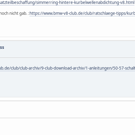
atzteilbeschaffung/simmerring-hintere-kurbelwellenabdichtung-v8.html
och nicht gab. :
https://www.bmw-v8-club.de/club/ratschlaege-tipps/ku
ss
b.de/club/club-archiv/9-club-download-archiv/1-anleitungen/50-57-scha