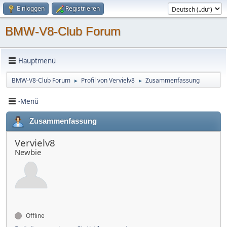
Einloggen
Registrieren
BMW-V8-Club Forum
Hauptmenü
BMW-V8-Club Forum
Profil von Vervielv8
Zusammenfassung
►
►
-Menü
Zusammenfassung
Vervielv8
Newbie
Offline