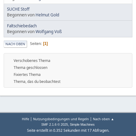
SUCHE Stoff
Begonnen von
Helmut Gold
Faltschiebedach
Begonnen von
Wolfgang Voß
Seiten
1
NACH OBEN
Verschobenes Thema
Thema geschlossen
Fixiertes Thema
Thema, das du beobachtest
|
|
Hilfe
Nutzungsbedingungen und Regeln
Nach oben ▲
,
SMF 2.1.6 © 2025
Simple Machines
Seite erstellt in 0.352 Sekunden mit 17 Abfragen.