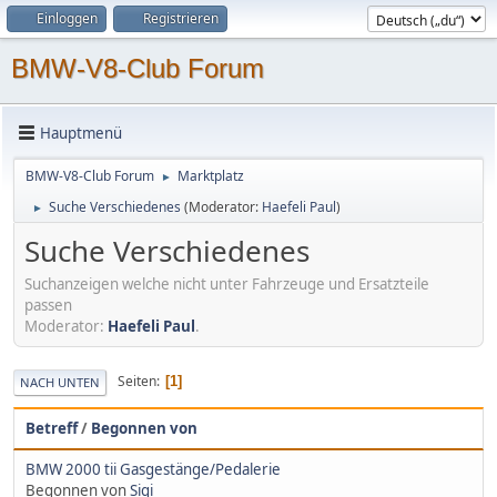
Einloggen
Registrieren
BMW-V8-Club Forum
Hauptmenü
BMW-V8-Club Forum
Marktplatz
►
Suche Verschiedenes
(Moderator:
Haefeli Paul
)
►
Suche Verschiedenes
Suchanzeigen welche nicht unter Fahrzeuge und Ersatzteile
passen
Moderator:
Haefeli Paul
.
Seiten
1
NACH UNTEN
Betreff
/
Begonnen von
BMW 2000 tii Gasgestänge/Pedalerie
Begonnen von
Sigi