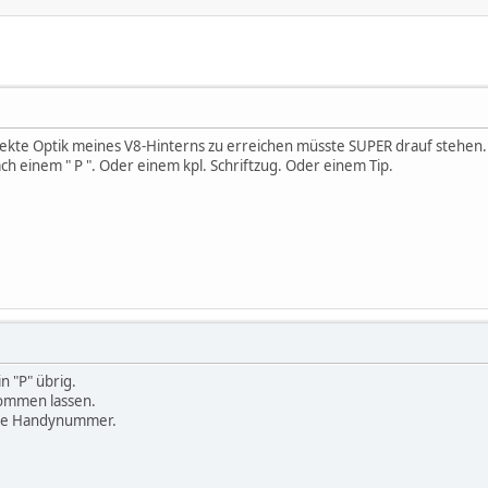
rfekte Optik meines V8-Hinterns zu erreichen müsste SUPER drauf stehen. 
ch einem " P ". Oder einem kpl. Schriftzug. Oder einem Tip.
n "P" übrig.
kommen lassen.
eine Handynummer.