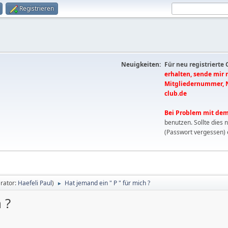
Registrieren
Neuigkeiten:
Für neu registrierte
erhalten, sende mir
Mitgliedernummer, 
club.de
Bei Problem mit dem
benutzen. Sollte dies 
(Passwort vergessen) 
rator:
Haefeli Paul
)
Hat jemand ein " P " für mich ?
►
 ?