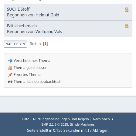
SUCHE Stoff
Begonnen von
Helmut Gold
Faltschiebedach
Begonnen von
Wolfgang Voß
Seiten
1
NACH OBEN
Verschobenes Thema
Thema geschlossen
Fixiertes Thema
Thema, das du beobachtest
|
|
Hilfe
Nutzungsbedingungen und Regeln
Nach oben ▲
,
SMF 2.1.6 © 2025
Simple Machines
Seite erstellt in 0.156 Sekunden mit 17 Abfragen.