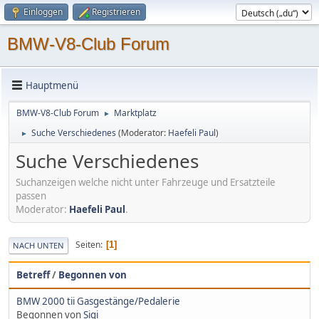
Einloggen
Registrieren
BMW-V8-Club Forum
Hauptmenü
BMW-V8-Club Forum
Marktplatz
►
Suche Verschiedenes
(Moderator:
Haefeli Paul
)
►
Suche Verschiedenes
Suchanzeigen welche nicht unter Fahrzeuge und Ersatzteile
passen
Moderator:
Haefeli Paul
.
Seiten
1
NACH UNTEN
Betreff
/
Begonnen von
BMW 2000 tii Gasgestänge/Pedalerie
Begonnen von
Sigi