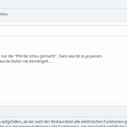
kblau
h nur die "Pferde scheu gemacht". Dann würde es ja passen.
 wurde bisher nie bemängelt....
h aufgefallen, als wir nach der Restauration alle elektrischen Funktionen 
r nur bei eingeschaltetem Licht funktioniert, mir persönlich gefällt das