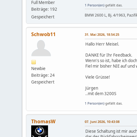
Full Member
1 Person(en)
gefällt das.
Beiträge: 192
BMW 2600 L, Bj. 4/1963, Pazifi
Gespeichert
Schwob11
31. Mai 2026, 18:54:25
Hallo Herr Meisel.
DANKE für Ihr Feedback.
Wenn's so ist, habe ich doc
Fiel mir bisher NIE auf und
Newbie
Beiträge: 24
Viele Grüsse!
Gespeichert
Jürgen
..mit dem 3200S
1 Person(en)
gefällt das.
ThomasW
07. Juni 2026, 10:43:08
Diese Schaltung ist mir auc
das der Rückfahrscheinwerfe