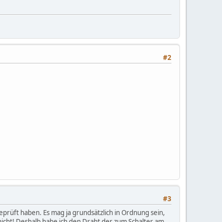
#2
#3
geprüft haben. Es mag ja grundsätzlich in Ordnung sein,
 nicht! Deshalb habe ich den Draht der zum Schalter am