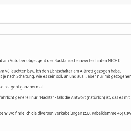
cht am Auto benötige, geht der Rückfahrscheinwerfer hinten NICHT.
 am V8 leuchten bzw. ich den Lichtschalter am A-Brett gezogen habe,
t je nach Schaltung, wie es sein soll, an und aus... aber nur mit gezogenem
 selbst geht ganz normal.
hrlicht generell nur "Nachts" - falls die Antwort (natürlich) ist, das es 
ben? Wo finde ich die diversen Verkabelungen (z.B. Kabelklemme 45) usw