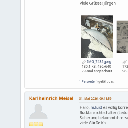
Viele Grüsse! Jürgen
IMG_7435.jpeg
180.1 KB, 480x640
172
79-mal angeschaut
96-
1 Person(en)
gefällt das.
Karlheinrich Meisel
31. Mai 2026, 09:11:59
Hallo,
m.E.ist
es völlig korr
Rückfahrlichtschalter (Leit
Sicherung bekommt ihrerseit
viele Gürße Kh