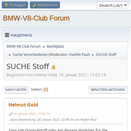
Einloggen
Registrieren
BMW-V8-Club Forum
Hauptmenü
BMW-V8-Club Forum
Marktplatz
►
Suche Verschiedenes
(Moderator:
Haefeli Paul
)
SUCHE Stoff
►
►
SUCHE Stoff
Begonnen von Helmut Gold, 10. Januar 2021, 17:02:19
Seiten
1
NACH UNTEN
BENUTZER-AKTIONEN
Helmut Gold
10. Januar 2021, 17:02:19
Letzte Bearbeitung
: 28. Januar 2023, 22:44:25 von Haefeli Paul
Gesucht Originalstoff oder ein diesem ähnlicher für die