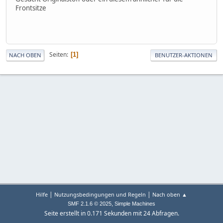
Frontsitze
Seiten
1
NACH OBEN
BENUTZER-AKTIONEN
|
|
Hilfe
Nutzungsbedingungen und Regeln
Nach oben ▲
,
SMF 2.1.6 © 2025
Simple Machines
Seite erstellt in 0.171 Sekunden mit 24 Abfragen.