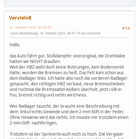
Vervielv8
14. Oktober 2025, 00:35:24
#14
Letzte Bearbeitung
: 14. Oktober 2025, 00:57:14 von Vervielv8
Hallo,
das Auto fährt gut. Stoßdämpfer sind original, die Drehstäbe
hatten wir NICHT draußen.
Weil der HBZ wohl doch keine Bohrungen, kein Bodenventil
hatte, wurden die Bremsen zu heiß. Das Fett kam schon aus
dem Radlager links. Ich hatte also noch die vorderen Radlager
getauscht, den richtigen HBZ verbaut, neue Bremsscheiben
und nochmal die Bremssattel-Kolben überholt. Jetzt rollt er
frei, bremst richtig und nichts wird heiss.
Wer Radlager tauscht, der braucht eine Beschreibung mit
dem links/rechts Gewinde und dem 2-mm-Stift in der Feder.
Ohne Hinweise wird das nichts. Ich musste mir trotzdem einen
2-mm-Stift nachfertigen.
Trotzdem ist der Spritverbrauch noch zu hoch. Die Vergaser