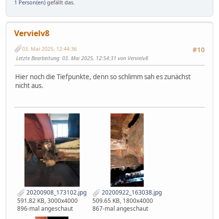
1 Person(en)
gefällt das.
Vervielv8
03. Mai 2025, 12:44:36
#10
Letzte Bearbeitung
: 03. Mai 2025, 12:54:31 von Vervielv8
Hier noch die Tiefpunkte, denn so schlimm sah es zunächst
nicht aus.
20200908_173102.jpg
20200922_163038.jpg
591.82 KB, 3000x4000
509.65 KB, 1800x4000
896-mal angeschaut
867-mal angeschaut