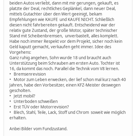
beiden Autos verliebt, dann mit mir gerungen, gekauft, es
platzte der Deal, rechtliches Geplänkel, dann neuer Deal,
mittels Gutachter über den Wert geeinigt, bekam
Empfehlungen wie KAUFE und KAUFE NICHT. Schließlich
diesen nicht fahrbereiten gekauft. Entscheidend war der
relativ gute Zustand, der große Motor, später technischer
Stand mit Scheibenbremsen, unverbastelt, alles komplett.
Habe noch immer Respekt vor dem Projekt, sicher noch kein
Geld kaputt gemacht, verkaufen geht immer. Idee des
Vorgehens:
Ganz ruhig angehen, Sohn wurde 18 und braucht auch
Unterstützung beim Schrauben am ersten Auto. Tochter ist
16, da kommt das noch. Parallel die Technik vom V8 lernen.
• Bremsenrevision
• Motor zum Leben erwecken, der lief schon mal kurz nach 40
Jahren, habe den Vorbesitzer, einen KFZ-Meister deswegen
gescholten.
• Jetzt mobil?
• Unterboden schweißen
• Erst TÜV oder Motorrevision?
• Blech, Stahl, Teile, Lack, Stoff und Chrom soweit wie möglich
erhalten.
Anbei Bilder vom Fundzustand.