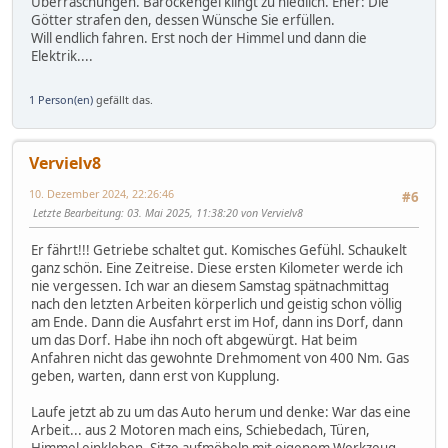
Überraschungen. Barockengel klingt zu niedlich. Eher: Die
Götter strafen den, dessen Wünsche Sie erfüllen.
Will endlich fahren. Erst noch der Himmel und dann die
Elektrik....
1 Person(en)
gefällt das.
Vervielv8
10. Dezember 2024, 22:26:46
#6
Letzte Bearbeitung
: 03. Mai 2025, 11:38:20 von Vervielv8
Er fährt!!! Getriebe schaltet gut. Komisches Gefühl. Schaukelt
ganz schön. Eine Zeitreise. Diese ersten Kilometer werde ich
nie vergessen. Ich war an diesem Samstag spätnachmittag
nach den letzten Arbeiten körperlich und geistig schon völlig
am Ende. Dann die Ausfahrt erst im Hof, dann ins Dorf, dann
um das Dorf. Habe ihn noch oft abgewürgt. Hat beim
Anfahren nicht das gewohnte Drehmoment von 400 Nm. Gas
geben, warten, dann erst von Kupplung.
Laufe jetzt ab zu um das Auto herum und denke: War das eine
Arbeit... aus 2 Motoren mach eins, Schiebedach, Türen,
Himmel einkleben, Sitze aufmöbeln mit eigenem Werkzeug