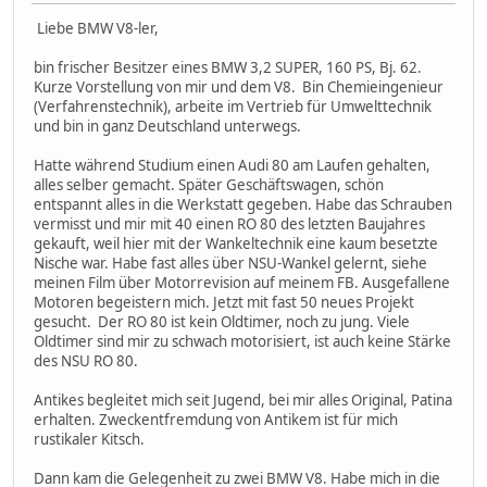
Liebe BMW V8-ler,
bin frischer Besitzer eines BMW 3,2 SUPER, 160 PS, Bj. 62.
Kurze Vorstellung von mir und dem V8. Bin Chemieingenieur
(Verfahrenstechnik), arbeite im Vertrieb für Umwelttechnik
und bin in ganz Deutschland unterwegs.
Hatte während Studium einen Audi 80 am Laufen gehalten,
alles selber gemacht. Später Geschäftswagen, schön
entspannt alles in die Werkstatt gegeben. Habe das Schrauben
vermisst und mir mit 40 einen RO 80 des letzten Baujahres
gekauft, weil hier mit der Wankeltechnik eine kaum besetzte
Nische war. Habe fast alles über NSU-Wankel gelernt, siehe
meinen Film über Motorrevision auf meinem FB. Ausgefallene
Motoren begeistern mich. Jetzt mit fast 50 neues Projekt
gesucht. Der RO 80 ist kein Oldtimer, noch zu jung. Viele
Oldtimer sind mir zu schwach motorisiert, ist auch keine Stärke
des NSU RO 80.
Antikes begleitet mich seit Jugend, bei mir alles Original, Patina
erhalten. Zweckentfremdung von Antikem ist für mich
rustikaler Kitsch.
Dann kam die Gelegenheit zu zwei BMW V8. Habe mich in die