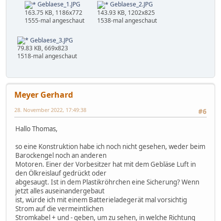
Geblaese_1.JPG
Geblaese_2.JPG
163.75 KB, 1186x772
143.93 KB, 1202x825
1555-mal angeschaut
1538-mal angeschaut
Geblaese_3.JPG
79.83 KB, 669x823
1518-mal angeschaut
Meyer Gerhard
28. November 2022, 17:49:38
#6
Hallo Thomas,
so eine Konstruktion habe ich noch nicht gesehen, weder beim
Barockengel noch an anderen
Motoren. Einer der Vorbesitzer hat mit dem Gebläse Luft in
den Ölkreislauf gedrückt oder
abgesaugt. Ist in dem Plastikröhrchen eine Sicherung? Wenn
jetzt alles auseinandergebaut
ist, würde ich mit einem Batterieladegerät mal vorsichtig
Strom auf die vermeintlichen
Stromkabel + und - geben, um zu sehen, in welche Richtung