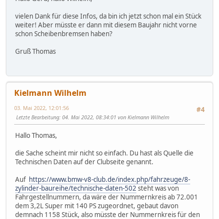
vielen Dank für diese Infos, da bin ich jetzt schon mal ein Stück
weiter! Aber müsste er dann mit diesem Baujahr nicht vorne
schon Scheibenbremsen haben?
Gruß Thomas
Kielmann Wilhelm
03. Mai 2022, 12:01:56
#4
Letzte Bearbeitung
: 04. Mai 2022, 08:34:01 von Kielmann Wilhelm
Hallo Thomas,
die Sache scheint mir nicht so einfach. Du hast als Quelle die
Technischen Daten auf der Clubseite genannt.
Auf
https://www.bmw-v8-club.de/index.php/fahrzeuge/8-
zylinder-baureihe/technische-daten-502
steht was von
Fahrgestellnummern, da wäre der Nummernkreis ab 72.001
dem 3,2L Super mit 140 PS zugeordnet, gebaut davon
demnach 1158 Stück, also müsste der Nummernkreis für den