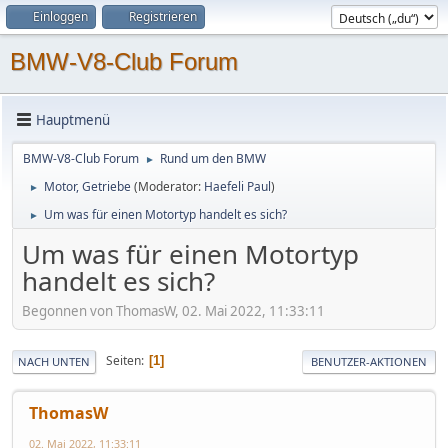
Einloggen
Registrieren
BMW-V8-Club Forum
Hauptmenü
BMW-V8-Club Forum
Rund um den BMW
►
Motor, Getriebe
(Moderator:
Haefeli Paul
)
►
Um was für einen Motortyp handelt es sich?
►
Um was für einen Motortyp
handelt es sich?
Begonnen von ThomasW, 02. Mai 2022, 11:33:11
Seiten
1
NACH UNTEN
BENUTZER-AKTIONEN
ThomasW
02. Mai 2022, 11:33:11