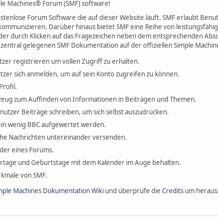
le Machines® Forum (SMF) software!
 kostenlose Forum Software die auf dieser Website läuft. SMF erlaubt Be
kommunizieren. Darüber hinaus bietet SMF eine Reihe von leistungsfäh
der durch Klicken auf das Fragezeichen neben dem entsprechenden Abschn
 zentral gelegenen SMF Dokumentation auf der offiziellen Simple Machin
tzer registrieren um vollen Zugriff zu erhalten.
tzer sich anmelden, um auf sein Konto zugreifen zu können.
rofil.
erkzeug zum Auffinden von Informationen in Beiträgen und Themen.
enutzer Beiträge schreiben, um sich selbst auszudrücken.
ein wenig BBC aufgewertet werden.
che Nachrichten untereinander versenden.
ieder eines Forums.
ertage und Geburtstage mit dem Kalender im Auge behalten.
erkmale von SMF.
mple Machines Dokumentation Wiki
und überprüfe die
Credits
um herausz