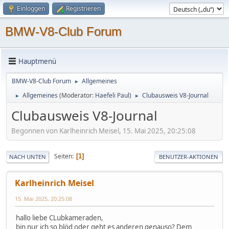
Einloggen
Registrieren
BMW-V8-Club Forum
Hauptmenü
BMW-V8-Club Forum
Allgemeines
►
Allgemeines
(Moderator:
Haefeli Paul
)
Clubausweis V8-Journal
►
►
Clubausweis V8-Journal
Begonnen von Karlheinrich Meisel, 15. Mai 2025, 20:25:08
Seiten
1
NACH UNTEN
BENUTZER-AKTIONEN
Karlheinrich Meisel
15. Mai 2025, 20:25:08
hallo liebe CLubkameraden,
bin nur ich so blöd oder geht es anderen genauso? Dem