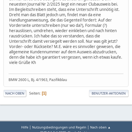
neuesten Journal Nr 2/2025 liegt ein neuer Clubausweis bei.
Im Begleitschreiben steht, dass eine Unterschrift unnötig ist.
Dreht man das Blatt jedoch um, findet man da eine
Handlungsanweisung, die das Gegenteil fordert: Auf der
Vorderseite unterschreiben (nur wo da?), Formular (?)
herauslösen, umdrehen, wieder einkleben und nach hinten
rausdrücken. Ich habe das so verstanden, dass die
Unterschrift damit versiegelt werden soll. Nur was gilt jetzt?
Vorder- oder Rückseite? M.E. wäre es sinnvoller gewesen, die
allgemeine Kundennummer auf dem Ausweis abzudrucken,
denn die habe ich garantiert vergessen, wenn ich etwas kaufe.
viele Grüße Kh
BMW 2600 L, Bj. 4/1963, Pazifikblau
Seiten
1
NACH OBEN
BENUTZER-AKTIONEN
|
|
Hilfe
Nutzungsbedingungen und Regeln
Nach oben ▲