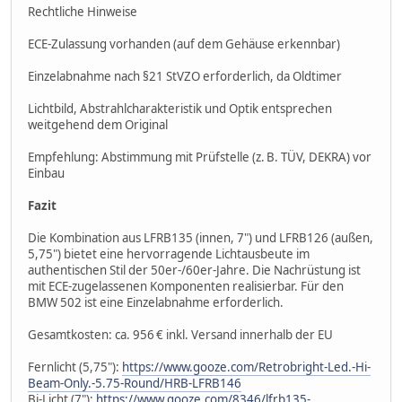
Rechtliche Hinweise
ECE-Zulassung vorhanden (auf dem Gehäuse erkennbar)
Einzelabnahme nach §21 StVZO erforderlich, da Oldtimer
Lichtbild, Abstrahlcharakteristik und Optik entsprechen
weitgehend dem Original
Empfehlung: Abstimmung mit Prüfstelle (z. B. TÜV, DEKRA) vor
Einbau
Fazit
Die Kombination aus LFRB135 (innen, 7") und LFRB126 (außen,
5,75") bietet eine hervorragende Lichtausbeute im
authentischen Stil der 50er-/60er-Jahre. Die Nachrüstung ist
mit ECE-zugelassenen Komponenten realisierbar. Für den
BMW 502 ist eine Einzelabnahme erforderlich.
Gesamtkosten: ca. 956 € inkl. Versand innerhalb der EU
Fernlicht (5,75"):
https://www.gooze.com/Retrobright-Led.-Hi-
Beam-Only.-5.75-Round/HRB-LFRB146
Bi-Licht (7"):
https://www.gooze.com/8346/lfrb135-