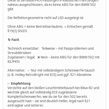
Diese ist bei Bilux/P45t-Fassungen in klassischen Fahrzeugen
nahezu ausgeschlossen, da es keine ABG für den BMW 502
gibt
Die Reflektorgeometrie nicht auf LED ausgelegt ist
Ohne ABG = keine Betriebserlaubnis → Erlöschen gemäß
§19(2) StVZO
🔄
Fazit
Technisch einsetzbar: Teilweise – mit Passproblemen und
Streubildrisiken
Zugelassen / legal: ❌ Nein – keine ABG für den BMW 502 mit
R2/P45t
Alternative: ✅ Nur mit vollständigem Scheinwerfertausch
(z. B. Holley RetroBright mit ECE) und ggf. §21-Abnahme
✅
Empfehlung
Verzichte auf den bloßen Leuchtmitteltausch bei Bilux-R2 und
wechsle gleich auf vollständig ECE-zugelassene
Komplettscheinwerfer, wie du sie für den 502 bereits
ausgesucht hast – sie sind deutlich heller, legal nach §21
eintragbar und sicherer.