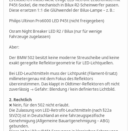
P45t-Sockel, die mechanisch in Bilux-R2-Scheinwerfer passen.
Diese ersetzen 1:1 die Glühwendel der Bilux-Lampe – z. B.:
Philips Ultinon Pro6000 LED P45t (nicht freigegeben)
Osram Night Breaker LED R2 / Bilux (nur für wenige
Fahrzeuge zugelassen)
Aber:
Der BMW 502 besitzt keine moderne Streuscheibe und keine
exakt geregelte Reflektorgeometrie für LED-Lichtquellen.
Bei LED-Leuchtmitteln muss der Lichtpunkt (Filament-Ersatz)
millimetergenau mit dem Fokus des Reflektors
übereinstimmen. Das klappt in Oldtimer-Reflektoren oft nicht
zuverlässig → Gefahr: Blendung / kein definiertes Lichtbild.
2. Rechtlich
❌ Nein, für den 502 nicht erlaubt.
Die Zulassung von LED-Retrofit-Leuchtmitteln (nach §22a
StVZO) ist in Deutschland an eine fahrzeugspezifische
Genehmigung (Allgemeine Bauartgenehmigung – ABG)
gebunden.