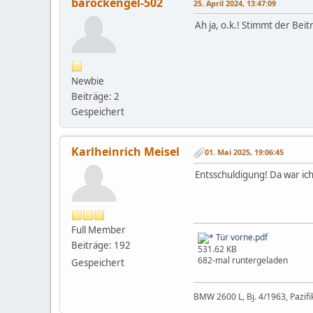
barockengel-502
25. April 2024, 13:47:09
Ah ja, o.k.! Stimmt der Bei
Newbie
Beiträge: 2
Gespeichert
Karlheinrich Meisel
01. Mai 2025, 19:06:45
Entsschuldigung! Da war ich
Full Member
Tür vorne.pdf
Beiträge: 192
531.62 KB
682-mal runtergeladen
Gespeichert
BMW 2600 L, Bj. 4/1963, Pazifi