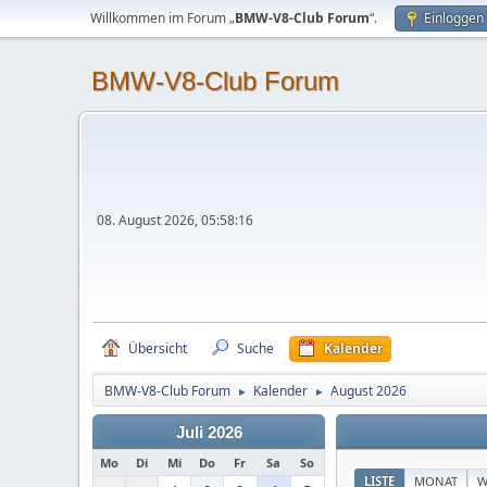
Willkommen im Forum „
BMW-V8-Club Forum
“.
Einloggen
BMW-V8-Club Forum
08. August 2026, 05:58:16
Übersicht
Suche
Kalender
BMW-V8-Club Forum
Kalender
August 2026
►
►
Juli 2026
Mo
Di
Mi
Do
Fr
Sa
So
LISTE
MONAT
W