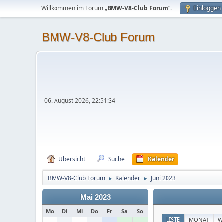
Willkommen im Forum „
BMW-V8-Club Forum
“.
Einloggen
BMW-V8-Club Forum
06. August 2026, 22:51:34
Übersicht
Suche
Kalender
BMW-V8-Club Forum
Kalender
Juni 2023
►
►
Mai 2023
Mo
Di
Mi
Do
Fr
Sa
So
LISTE
MONAT
W