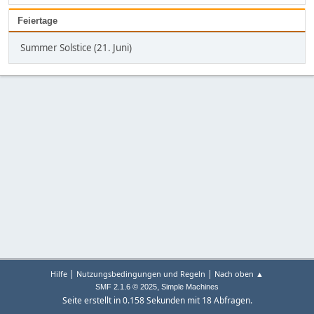
Feiertage
Summer Solstice (21. Juni)
|
|
Hilfe
Nutzungsbedingungen und Regeln
Nach oben ▲
,
SMF 2.1.6 © 2025
Simple Machines
Seite erstellt in 0.158 Sekunden mit 18 Abfragen.